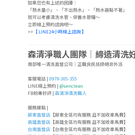
如果您也有上述的困擾：
「熱水量小」、「不出熱水」、「熱水器點不著」
就可以考慮清洗水管、保養水管囉～
立即線上預約諮詢吧～
>>
【 LINE24小時線上諮詢 】
森清淨職人團隊｜締造清洗
南部唯一清洗直營公司｜正職良民技師絕非外派
客服電話 |
0979-305-355
LINE線上預約 |
@senclean
FB粉專好評 |
森清淨清洗職人
服務據點 |
屏東直營店
【屏東全區均有服務 且不加收車馬費】
高雄直營店
【高雄全區均有服務 且不加收車馬費】
台南直營店
【台南全區均有服務 且不加收車馬費】