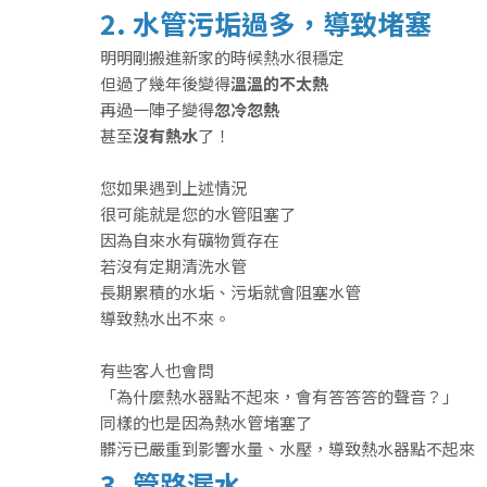
2. 水管污垢過多，導致堵塞
明明剛搬進新家的時候熱水很穩定
但過了幾年後變得
溫溫的不太熱
再過一陣子變得
忽冷忽熱
甚至
沒有熱水
了！
您如果遇到上述情況
很可能就是您的水管阻塞了
因為自來水有礦物質存在
若沒有定期清洗水管
長期累積的水垢、污垢就會阻塞水管
導致熱水出不來。
有些客人也會問
「為什麼熱水器點不起來，會有答答答的聲音？」
同樣的也是因為熱水管堵塞了
髒污已嚴重到影響水量、水壓，導致熱水器點不起來
3. 管路漏水