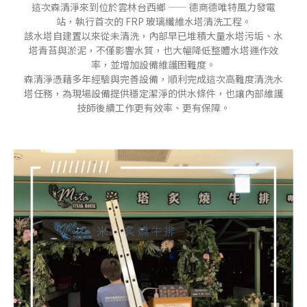
這次森清淨來到位於雲林台西鄉 —— 德商德唯特風力發電
站，執行首次的 FRP 玻璃纖維水塔清洗工程。
該水塔自建置以來從未清洗，內部早已堆積大量水塔污垢、水
塔青苔與淤泥，不僅影響水質，也大幅降低整體水塔運作效
率，並增加設備維護困難度。
森清淨憑藉多年經驗與完善設備，順利完成這次高難度清洗水
塔任務，為現場設備提供穩定潔淨的供水條件，也讓內部維護
技師後續工作更有效率、更有保障。