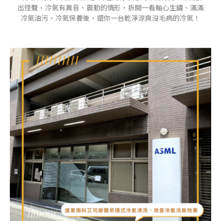
出怪聲，冷氣有異音、震動的情形，拆開一看軸心生鏽、滿滿
冷氣油污，冷氣保養後，還你一台乾淨涼爽沒毛病的冷氣！