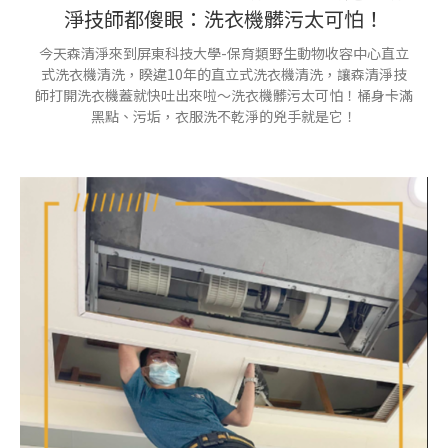
淨技師都傻眼：洗衣機髒污太可怕！
今天森清淨來到屏東科技大學-保育類野生動物收容中心直立
式洗衣機清洗，睽違10年的直立式洗衣機清洗，讓森清淨技
師打開洗衣機蓋就快吐出來啦～洗衣機髒污太可怕！桶身卡滿
黑點、污垢，衣服洗不乾淨的兇手就是它！