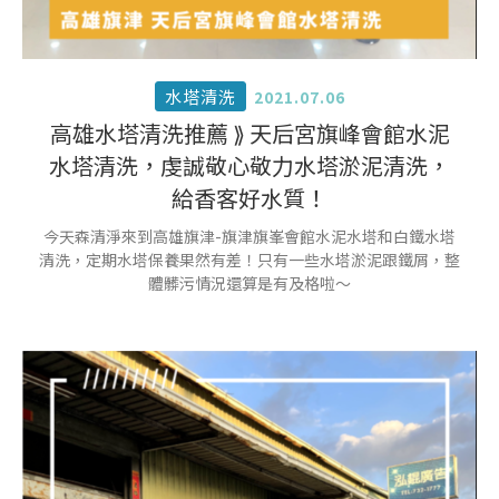
水塔清洗
2021.07.06
高雄水塔清洗推薦 ⟫ 天后宮旗峰會館水泥
水塔清洗，虔誠敬心敬力水塔淤泥清洗，
給香客好水質！
今天森清淨來到高雄旗津-旗津旗峯會館水泥水塔和白鐵水塔
清洗，定期水塔保養果然有差！只有一些水塔淤泥跟鐵屑，整
體髒污情況還算是有及格啦～