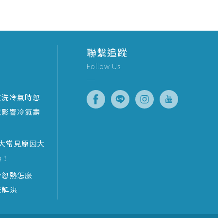
聯繫追蹤
Follow Us
在洗冷氣時忽
竟影響冷氣壽
大常見原因大
澡！
冷忽熱怎麼
能解決