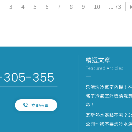
2
3
4
5
6
7
8
9
10
... 73
精選文章
Featured Articles
-305-355
只清洗冷氣室內機！
略了冷氣室外機清洗
命！
立即來電
瓦斯熱水器點不著？3
公開～我不要洗冷水