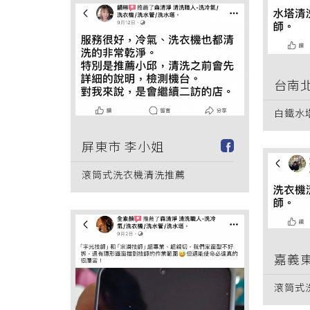
台南北
白鐵水
屏東市 李小姐
滾筒式洗衣機清洗推薦
嘉義東
滾筒式