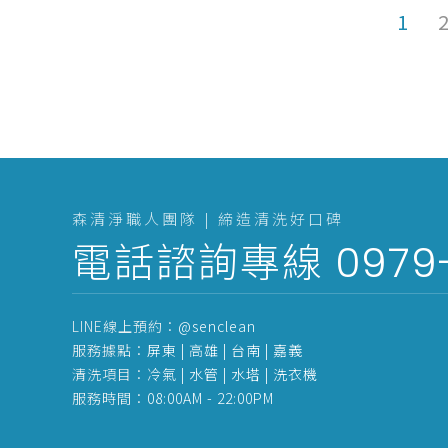
1
森清淨職人團隊 | 締造清洗好口碑
電話諮詢專線
0979
LINE線上預約：
@senclean
服務據點：
屏東 | 高雄 | 台南 | 嘉義
清洗項目：
冷氣
|
水管
|
水塔
|
洗衣機
服務時間：
08:00AM - 22:00PM