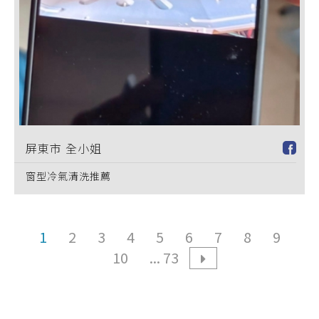
屏東市 全小姐
窗型冷氣清洗推薦
1
2
3
4
5
6
7
8
9
10
... 73